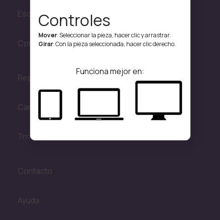
Escuelas y Centros de Investigación
Controles
Mover
: Seleccionar la pieza, hacer clic y arrastrar.
Convocatorias
Girar
: Con la pieza seleccionada, hacer clic derecho.
Funciona mejor en:
Repositorio
Canal 23
Trransmisiones en vivo
Contacto
Ayuda