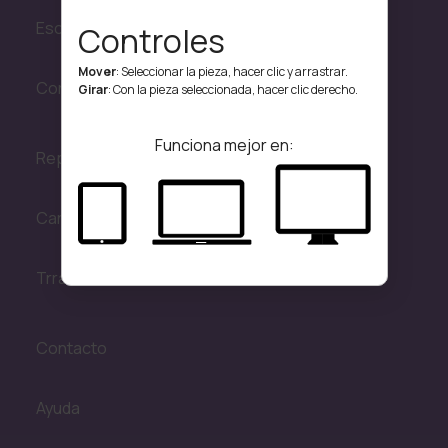
Escuelas y Centros de Investigación
Controles
Mover
: Seleccionar la pieza, hacer clic y arrastrar.
Convocatorias
Girar
: Con la pieza seleccionada, hacer clic derecho.
Funciona mejor en:
Repositorio
Canal 23
Trransmisiones en vivo
Contacto
Ayuda