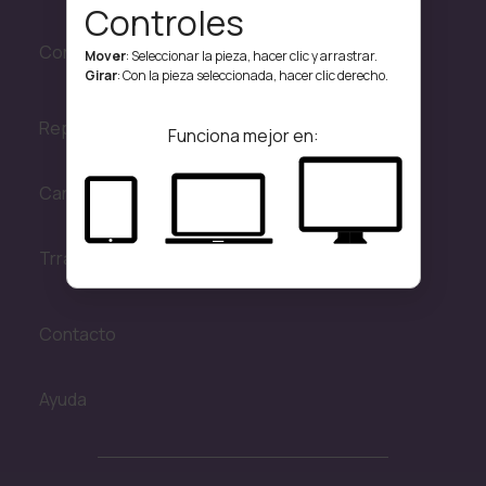
Controles
Convocatorias
Mover
: Seleccionar la pieza, hacer clic y arrastrar.
Girar
: Con la pieza seleccionada, hacer clic derecho.
Repositorio
Funciona mejor en:
Canal 23
Trransmisiones en vivo
Contacto
Ayuda