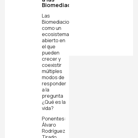
Biomediaciones
Las
Biomediaciones
como un
ecosistema
abierto en
el que
pueden
crecer y
coexistir
múltiples
modos de
responder
a la
pregunta
¿Qué es la
vida?
Ponentes:
Álvaro
Rodríguez
Tirado,