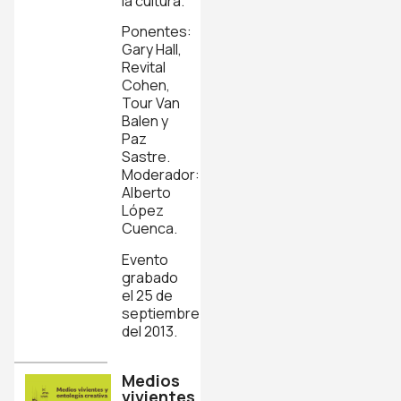
la cultura.
Ponentes:
Gary Hall,
Revital
Cohen,
Tour Van
Balen y
Paz
Sastre.
Moderador:
Alberto
López
Cuenca.
Evento
grabado
el 25 de
septiembre
del 2013.
Medios
vivientes