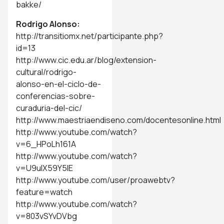
bakke/
Rodrigo Alonso:
http://transitiomx.net/participante.php?
id=13
http://www.cic.edu.ar/blog/extension-
cultural/rodrigo-
alonso-en-el-ciclo-de-
conferencias-sobre-
curaduria-del-cic/
http://www.maestriaendiseno.com/docentesonline.html
http://www.youtube.com/watch?
v=6_HPoLh161A
http://www.youtube.com/watch?
v=U9ulX59Y5lE
http://www.youtube.com/user/proawebtv?
feature=watch
http://www.youtube.com/watch?
v=803vSYvDVbg