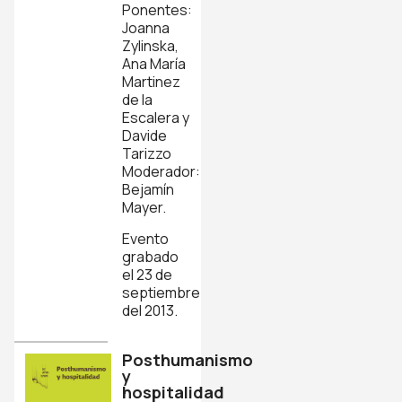
Ponentes:
Joanna
Zylinska,
Ana María
Martinez
de la
Escalera y
Davide
Tarizzo
Moderador:
Bejamín
Mayer.
Evento
grabado
el 23 de
septiembre
del 2013.
Posthumanismo
y
hospitalidad