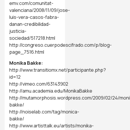
emv.com/comunitat-
valenciana/2008/11/09/jose-
luis-vera-casos-fabra-
danan-credibilidad-
justicia-
sociedad/517218.html
http://congreso.cuerpodescifrado.com/p/blog-
page_7516.html
Monika Bakke:
http://www.transitiomx.net/participante.php?
id=12
http://vimeo.com/63143902
http://amu.academia.edu/MonikaBakke
http://mutamorphosis.wordpress.com/2009/02/24/moni
bakke/
http://noiselab.com/tag/monica-
bakke/
http://www.artisttalk.eu/artists/monika-