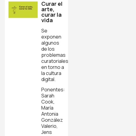
Curar el
arte,
curar la
vida
Se
exponen
algunos
de los
problemas
curatoriales
en torno a
la cultura
digital.
Ponentes:
Sarah
Cook,
María
Antonia
González
Valerio,
Jens