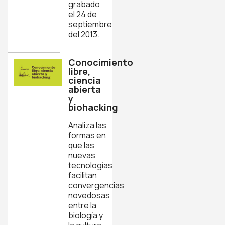
grabado
el 24 de
septiembre
del 2013.
Conocimiento
libre,
ciencia
abierta
y
biohacking
Analiza las
formas en
que las
nuevas
tecnologías
facilitan
convergencias
novedosas
entre la
biología y