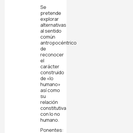
Se
pretende
explorar
alternativas
al sentido
común
antropocéntrico
de
reconocer
el
carácter
construido
de «lo
humano»
así como
su
relación
constitutiva
con lo no
humano.
Ponentes: