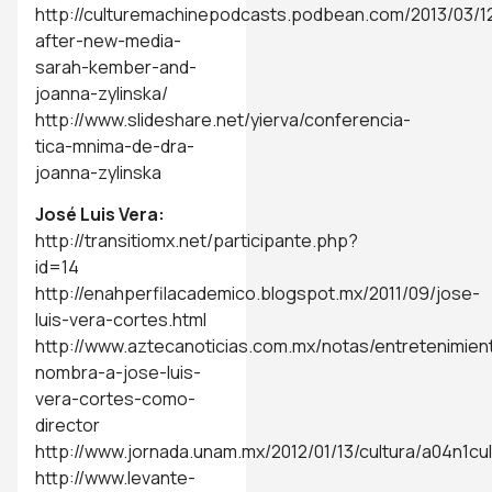
http://culturemachinepodcasts.podbean.com/2013/03/12/
after-new-media-
sarah-kember-and-
joanna-zylinska/
http://www.slideshare.net/yierva/conferencia-
tica-mnima-de-dra-
joanna-zylinska
José Luis Vera:
http://transitiomx.net/participante.php?
id=14
http://enahperfilacademico.blogspot.mx/2011/09/jose-
luis-vera-cortes.html
http://www.aztecanoticias.com.mx/notas/entretenimie
nombra-a-jose-luis-
vera-cortes-como-
director
http://www.jornada.unam.mx/2012/01/13/cultura/a04n1cul
http://www.levante-