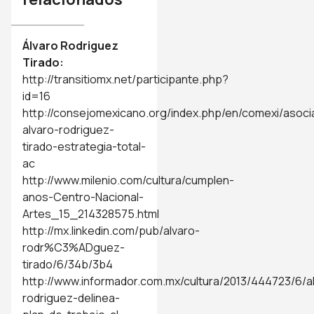
Álvaro Rodriguez
Tirado:
http://transitiomx.net/participante.php?
id=16
http://consejomexicano.org/index.php/en/comexi/asoci
alvaro-rodriguez-
tirado-estrategia-total-
ac
http://www.milenio.com/cultura/cumplen-
anos-Centro-Nacional-
Artes_15_214328575.html
http://mx.linkedin.com/pub/alvaro-
rodr%C3%ADguez-
tirado/6/34b/3b4
http://www.informador.com.mx/cultura/2013/444723/6/a
rodriguez-delinea-