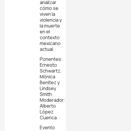
analizar
cómo se
viven la
violencia y
la muerte
en el
contexto
mexicano
actual.
Ponentes:
Ernesto
Schwartz,
Mónica
Benítez y
Lindsey
Smith.
Moderador:
Alberto
López
Cuenca.
Evento