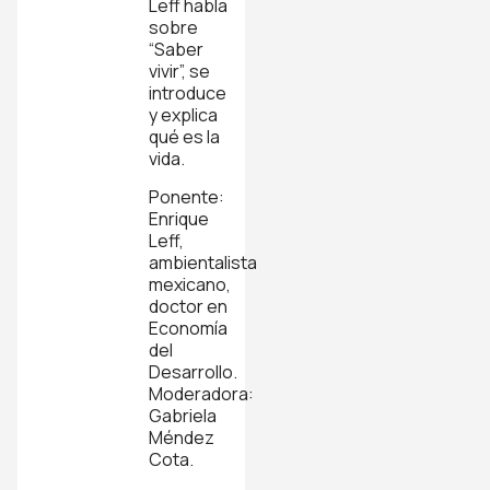
Leff habla
sobre
“Saber
vivir”, se
introduce
y explica
qué es la
vida.
Ponente:
Enrique
Leff,
ambientalista
mexicano,
doctor en
Economía
del
Desarrollo.
Moderadora:
Gabriela
Méndez
Cota.