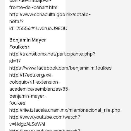
plan-de-trabajo-al-
frente-del-cenart.htm
http://www.conaculta.gob.mx/detalle-
nota/?
id=25554#.Uv0ruoU98QU
Benjamín Mayer
Foulkes:
http://transitiomx.net/participante.php?
id=17
https://www.facebook.com/benjamin.m.foulkes
http://17edu.org/xvi-
coloquio/41-extension-
academica/semblanzas/85-
benjamin-mayer-
foulkes
http://riie.iztacala.unam.mx/miembnacional_riie.php
http://www.youtube.com/watch?
v=HdgzAL3oW4I
http://www.youtube.com/watch?