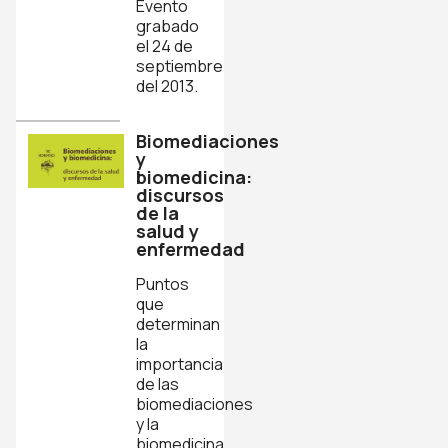
Evento
grabado
el 24 de
septiembre
del 2013.
Biomediaciones
y
biomedicina:
discursos
de la
salud y
enfermedad
Puntos
que
determinan
la
importancia
de las
biomediaciones
y la
biomedicina