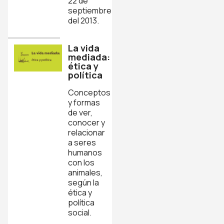
22 de
septiembre
del 2013.
La vida
mediada:
ética y
política
Conceptos
y formas
de ver,
conocer y
relacionar
a seres
humanos
con los
animales,
según la
ética y
política
social.