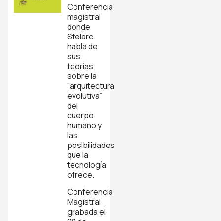
Conferencia
magistral
donde
Stelarc
habla de
sus
teorías
sobre la
“arquitectura
evolutiva”
del
cuerpo
humano y
las
posibilidades
que la
tecnología
ofrece.
Conferencia
Magistral
grabada el