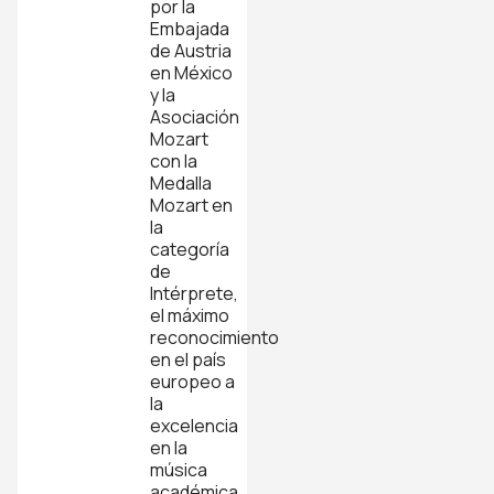
por la
Embajada
de Austria
en México
y la
Asociación
Mozart
con la
Medalla
Mozart en
la
categoría
de
Intérprete,
el máximo
reconocimiento
en el país
europeo a
la
excelencia
en la
música
académica.