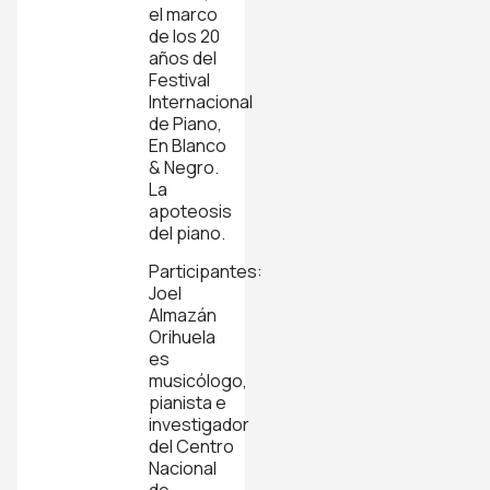
el marco
de los 20
años del
Festival
Internacional
de Piano,
En Blanco
& Negro.
La
apoteosis
del piano.
Participantes:
Joel
Almazán
Orihuela
es
musicólogo,
pianista e
investigador
del Centro
Nacional
de