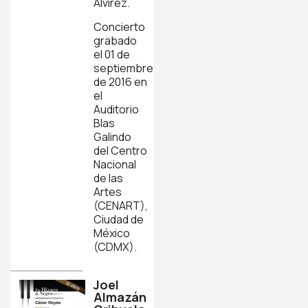
Alvírez.
Concierto
grabado
el 01 de
septiembre
de 2016 en
el
Auditorio
Blas
Galindo
del Centro
Nacional
de las
Artes
(CENART),
Ciudad de
México
(CDMX).
Joel
Almazán