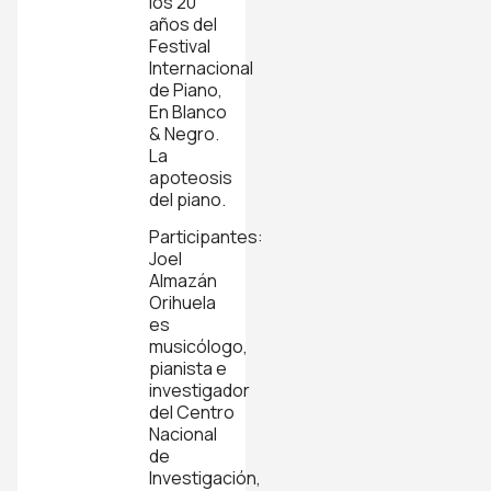
los 20
años del
Festival
Internacional
de Piano,
En Blanco
& Negro.
La
apoteosis
del piano.
Participantes:
Joel
Almazán
Orihuela
es
musicólogo,
pianista e
investigador
del Centro
Nacional
de
Investigación,