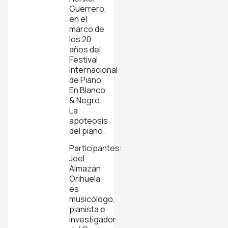
Guerrero,
en el
marco de
los 20
años del
Festival
Internacional
de Piano,
En Blanco
& Negro.
La
apoteosis
del piano.
Participantes:
Joel
Almazán
Orihuela
es
musicólogo,
pianista e
investigador