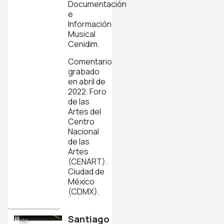
Documentación
e
Información
Musical
Cenidim.
Comentario
grabado
en abril de
2022. Foro
de las
Artes del
Centro
Nacional
de las
Artes
(CENART).
Ciudad de
México
(CDMX).
Santiago