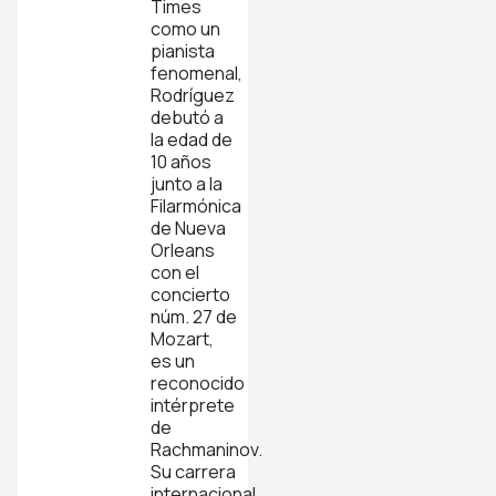
Times
como un
pianista
fenomenal,
Rodríguez
debutó a
la edad de
10 años
junto a la
Filarmónica
de Nueva
Orleans
con el
concierto
núm. 27 de
Mozart,
es un
reconocido
intérprete
de
Rachmaninov.
Su carrera
internacional