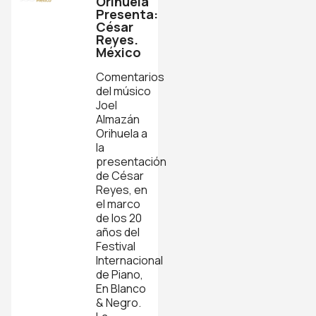
Orihuela
Presenta:
César
Reyes.
México
Comentarios
del músico
Joel
Almazán
Orihuela a
la
presentación
de César
Reyes, en
el marco
de los 20
años del
Festival
Internacional
de Piano,
En Blanco
& Negro.