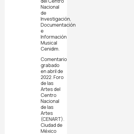
del Centro
Nacional
de
Investigación,
Documentación
e
Información
Musical
Cenidim.
Comentario
grabado
en abril de
2022. Foro
de las
Artes del
Centro
Nacional
de las
Artes
(CENART).
Ciudad de
México