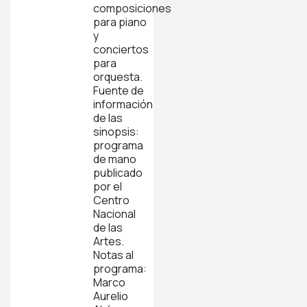
composiciones
para piano
y
conciertos
para
orquesta.
Fuente de
información
de las
sinopsis:
programa
de mano
publicado
por el
Centro
Nacional
de las
Artes.
Notas al
programa:
Marco
Aurelio