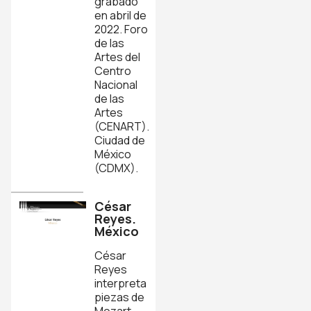
grabado
en abril de
2022. Foro
de las
Artes del
Centro
Nacional
de las
Artes
(CENART).
Ciudad de
México
(CDMX).
César
Reyes.
México
César
Reyes
interpreta
piezas de