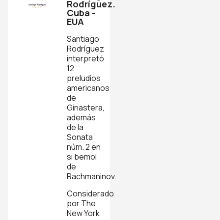
Rodríguez.
Cuba -
EUA
Santiago
Rodríguez
interpretó
12
preludios
americanos
de
Ginastera,
además
de la
Sonata
núm. 2 en
si bemol
de
Rachmaninov.
Considerado
por The
New York