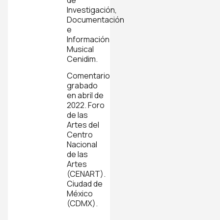
Investigación,
Documentación
e
Información
Musical
Cenidim.
Comentario
grabado
en abril de
2022. Foro
de las
Artes del
Centro
Nacional
de las
Artes
(CENART).
Ciudad de
México
(CDMX).