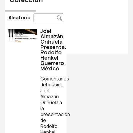
Aleatorio
Joel
Almazán
Orihuela
Presenta:
Rodolfo
Henkel
Guerrero.
México
Comentarios
del músico
Joel
Almazán
Orihuela a
la
presentación
de
Rodolfo
Henkel