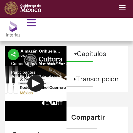
Joel Almazán Orihuela Presenta: Rodolfo Henkel Guerrero.
Capitulos
México
Comentarios del músico Joel Almazán Orihuela a la presentación 
Participantes:
Joel Almazán Orihuela es musicólogo, pianista e investigador d
Transcripción
Comentario grabado en abril de 2022. Foro de las Artes del Ce
Compartir