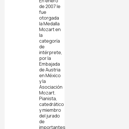
En enero
de 2007 le
fue
otorgada
la Medalla
Mozart en
la
categoría
de
intérprete,
por la
Embajada
de Austria
en México
y la
Asociación
Mozart.
Pianista,
catedrático
y miembro
del jurado
de
importantes