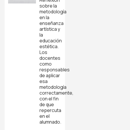
Reflexión
sobre la
metodología
en la
enseñanza
artística y
la
educación
estética.
Los
docentes
como
responsables
de aplicar
esa
metodología
correctamente,
con el fin
de que
repercuta
en el
alumnado.