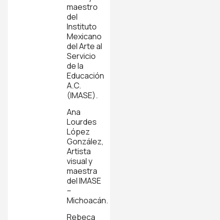
maestro
del
Instituto
Mexicano
del Arte al
Servicio
de la
Educación
A.C.
(IMASE).
Ana
Lourdes
López
González,
Artista
visual y
maestra
del IMASE
–
Michoacán.
Rebeca