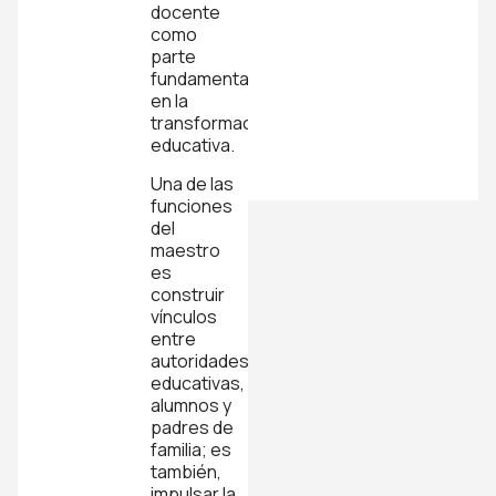
docente
como
parte
fundamental
en la
transformación
educativa.
Una de las
funciones
del
maestro
es
construir
vínculos
entre
autoridades
educativas,
alumnos y
padres de
familia; es
también,
impulsar la