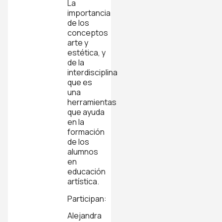
La
importancia
de los
conceptos
arte y
estética, y
de la
interdisciplina
que es
una
herramientas
que ayuda
en la
formación
de los
alumnos
en
educación
artística.
Participan:
Alejandra