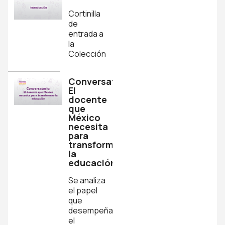
Cortinilla
de
entrada a
la
Colección
Conversatorio:
El
docente
que
México
necesita
para
transformar
la
educación
Se analiza
el papel
que
desempeña
el