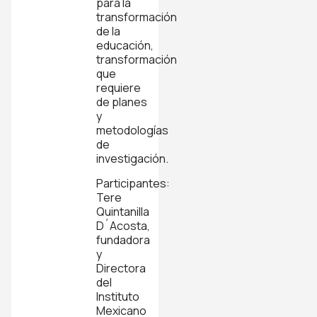
para la
transformación
de la
educación,
transformación
que
requiere
de planes
y
metodologías
de
investigación.
Participantes:
Tere
Quintanilla
D´Acosta,
fundadora
y
Directora
del
Instituto
Mexicano