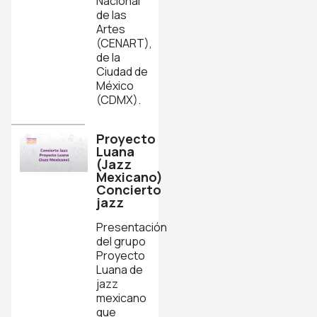
Nacional
de las
Artes
(CENART),
de la
Ciudad de
México
(CDMX).
Proyecto
Luana
(Jazz
Mexicano)
Concierto
jazz
Presentación
del grupo
Proyecto
Luana de
jazz
mexicano
que