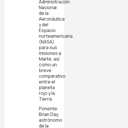
Administración
Nacional
de la
Aeronáutica
y del
Espacio
norteamericana
(NASA)
para sus
misiones a
Marte, así
como un
breve
comparativo
entre el
planeta
rojo y la
Tierra.
Ponente:
Brian Day,
astrónomo
de la