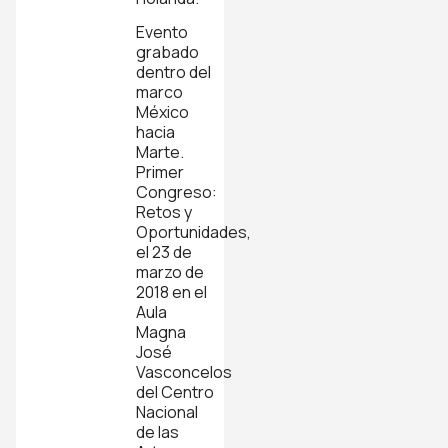
Evento
grabado
dentro del
marco
México
hacia
Marte.
Primer
Congreso:
Retos y
Oportunidades,
el 23 de
marzo de
2018 en el
Aula
Magna
José
Vasconcelos
del Centro
Nacional
de las