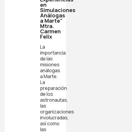
en
Simulaciones
Análogas
a Marte"
Mtra.
Carmen
Felix
La
importancia
de las
misiones
análogas
a Marte.
La
preparación
de los
astronautas,
las
organizaciones
involucradas,
así como
las