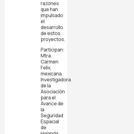
razones
que han
impulsado
el
desarrollo
de estos
proyectos.
Participan:
Mtra.
Carmen
Felix,
mexicana,
Investigadora
de la
Asociación
para el
Avance de
la
Seguridad
Espacial
de
Holanda.