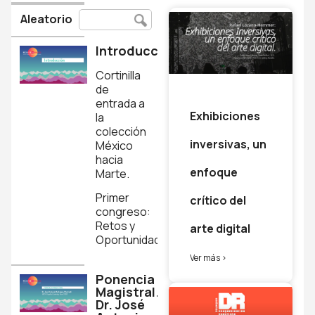
Aleatorio
Introducción
Cortinilla
de
entrada a
Exhibiciones
la
colección
inversivas, un
México
hacia
enfoque
Marte.
Primer
crítico del
congreso:
Retos y
arte digital
Oportunidades.
Ver más >
Ponencia
Magistral.
Dr. José