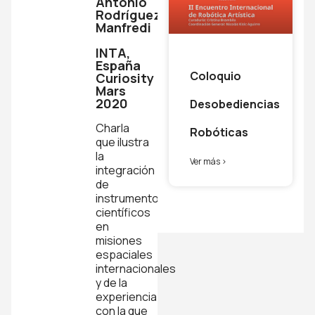
Antonio
Rodríguez
Manfredi
INTA,
España
Coloquio
Curiosity
Mars
2020
Desobediencias
Charla
Robóticas
que ilustra
la
Ver más >
integración
de
instrumentos
científicos
en
misiones
espaciales
internacionales
y de la
experiencia
con la que