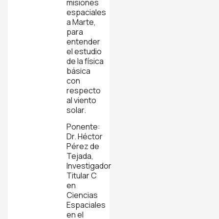
misiones
espaciales
a Marte,
para
entender
el estudio
de la física
básica
con
respecto
al viento
solar.
Ponente:
Dr. Héctor
Pérez de
Tejada,
Investigador
Titular C
en
Ciencias
Espaciales
en el