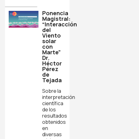
Ponencia
Magistral:
“Interacción
del
Viento
solar
con
Marte”
Dr.
Héctor
Pérez
de
Tejada
Sobre la
interpretación
científica
de los
resultados
obtenidos
en
diversas