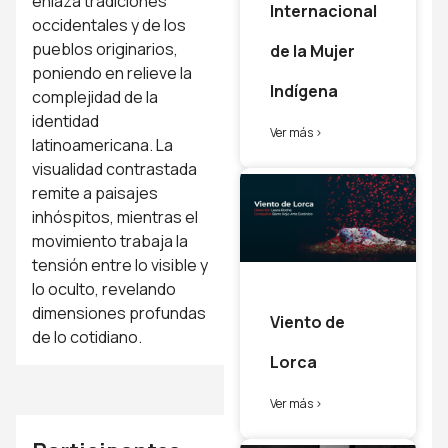
enlaza tradiciones
Internacional
occidentales y de los
pueblos originarios,
de la Mujer
poniendo en relieve la
Indígena
complejidad de la
identidad
Ver más >
latinoamericana. La
visualidad contrastada
remite a paisajes
inhóspitos, mientras el
movimiento trabaja la
tensión entre lo visible y
lo oculto, revelando
dimensiones profundas
Viento de
de lo cotidiano.
Lorca
Ver más >