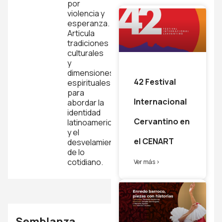
por
violencia y
esperanza.
Articula
tradiciones
culturales
y
dimensiones
42 Festival
espirituales
para
Internacional
abordar la
identidad
Cervantino en
latinoamericana
y el
el CENART
desvelamiento
de lo
cotidiano.
Ver más >
Semblanza