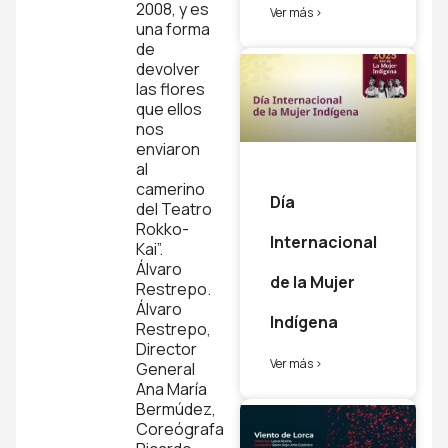
2008, y es
Ver más >
una forma
de
devolver
las flores
que ellos
nos
enviaron
al
camerino
Día
del Teatro
Rokko-
Internacional
Kai”.
Álvaro
de la Mujer
Restrepo.
Álvaro
Indígena
Restrepo,
Director
Ver más >
General
Ana María
Bermúdez,
Coreógrafa