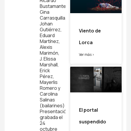
Ricardo
Bustamante,
Gina
Carrasquilla,
Johan
Gutiérrez,
Viento de
Eduard
Martínez,
Lorca
Alexis
Marimón,
Ver más >
J. Elissa
Marshall,
Erick
Pérez,
Mayerlis
Romero y
Carolina
Salinas
(bailarines)
El portal
Presentación
grabada el
suspendido
24
octubre