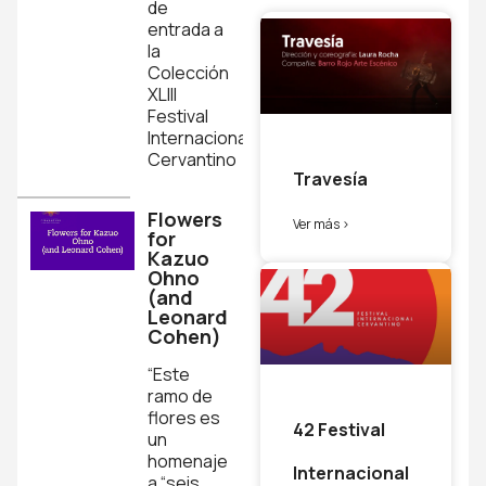
de
entrada a
la
Colección
XLIII
Festival
Internacional
Cervantino
Travesía
Flowers
Ver más >
for
Kazuo
Ohno
(and
Leonard
Cohen)
“Este
ramo de
flores es
42 Festival
un
homenaje
Internacional
a “seis