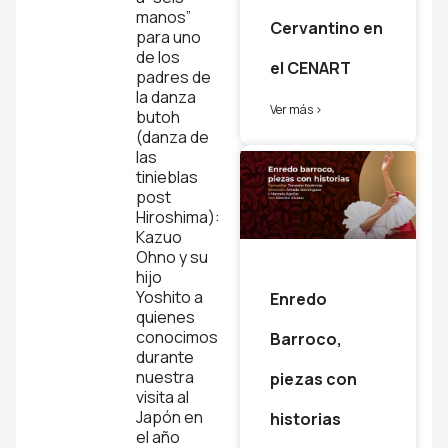
manos”
Cervantino en
para uno
de los
el CENART
padres de
la danza
Ver más >
butoh
(danza de
las
tinieblas
post
Hiroshima):
Kazuo
Ohno y su
hijo
Yoshito a
Enredo
quienes
conocimos
Barroco,
durante
nuestra
piezas con
visita al
Japón en
historias
el año