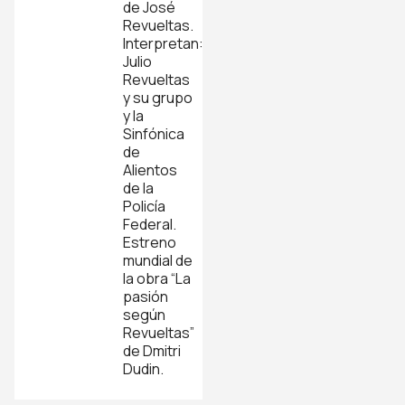
de José
Revueltas.
Interpretan:
Julio
Revueltas
y su grupo
y la
Sinfónica
de
Alientos
de la
Policía
Federal.
Estreno
mundial de
la obra “La
pasión
según
Revueltas”
de Dmitri
Dudin.