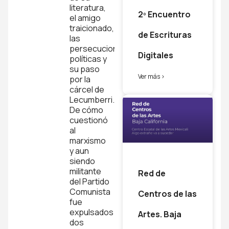
literatura,
2º Encuentro
el amigo
traicionado,
de Escrituras
las
persecuciones
Digitales
políticas y
su paso
Ver más >
por la
cárcel de
Lecumberri.
De cómo
cuestionó
al
marxismo
y aun
siendo
militante
Red de
del Partido
Comunista
Centros de las
fue
expulsados
Artes. Baja
dos