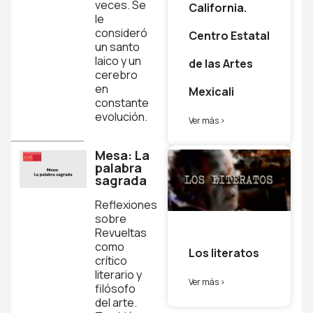
veces. Se
California.
le
consideró
Centro Estatal
un santo
laico y un
de las Artes
cerebro
en
Mexicali
constante
evolución.
Ver más >
Mesa: La
palabra
sagrada
Reflexiones
sobre
Revueltas
como
Los literatos
crítico
literario y
Ver más >
filósofo
del arte.