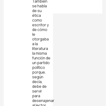
También
se habla
de su
ética
como
escritor y
de cómo
le
otorgaba
a la
literatura
la misma
función de
un partido
político
porque,
según
decía,
debe de
servir
para
desenajenar
al lector.