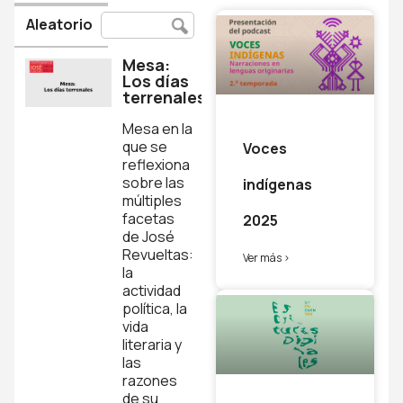
Aleatorio
Mesa:
Los días
terrenales
Mesa en la
que se
Voces
reflexiona
sobre las
indígenas
múltiples
facetas
2025
de José
Revueltas:
Ver más >
la
actividad
política, la
vida
literaria y
las
razones
de su