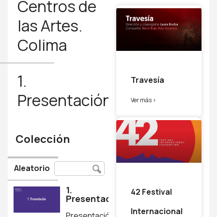
Centros de
las Artes.
Colima
1.
Travesía
Presentación
Ver más >
Colección
Aleatorio
1.
42 Festival
Presentación
Internacional
Presentación