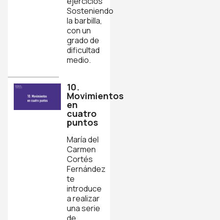
ejercicios
Sosteniendo
la barbilla,
con un
grado de
dificultad
medio.
10.
Movimientos
en
cuatro
puntos
María del
Carmen
Cortés
Fernández
te
introduce
a realizar
una serie
de