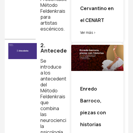
Método
Cervantino en
Feldenkrais
para
el CENART
artistas
escénicos.
Ver más >
2.
Antecedentes
Se
introduce
a los
antecedentes
del
Enredo
Método
Feldenkrais
Barroco,
que
combina
piezas con
las
neurociencias,
historias
la
psicología