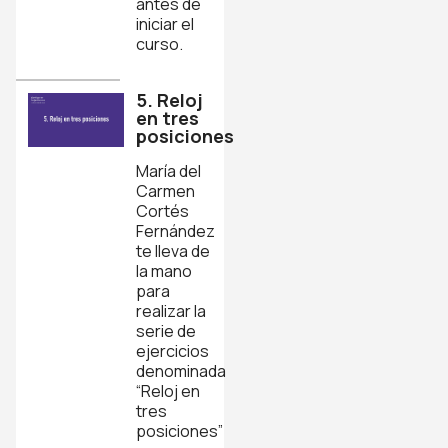
antes de
iniciar el
curso.
5. Reloj
en tres
posiciones
María del
Carmen
Cortés
Fernández
te lleva de
la mano
para
realizar la
serie de
ejercicios
denominada
“Reloj en
tres
posiciones”