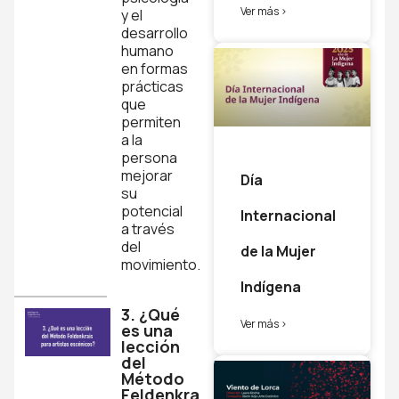
Ver más >
y el
desarrollo
humano
en formas
prácticas
que
permiten
a la
persona
mejorar
Día
su
potencial
Internacional
a través
del
de la Mujer
movimiento.
Indígena
3. ¿Qué
Ver más >
es una
lección
del
Método
Feldenkrais