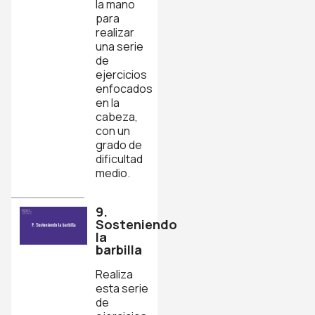
la mano
para
realizar
una serie
de
ejercicios
enfocados
en la
cabeza,
con un
grado de
dificultad
medio.
9.
Sosteniendo
la
barbilla
Realiza
esta serie
de