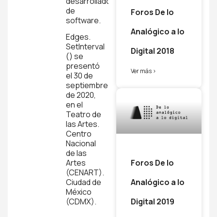
desarrollador
de
Foros De lo
software.
Analógico a lo
Edges.
SetInterval
Digital 2018
() se
presentó
Ver más >
el 30 de
septiembre
de 2020,
en el
Teatro de
las Artes.
Centro
Nacional
de las
Foros De lo
Artes
(CENART).
Analógico a lo
Ciudad de
México
Digital 2019
(CDMX).