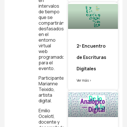
en
intervalos
de tiempo
que se
compartirán
desfasados
en el
entorno
virtual
2º Encuentro
web
programado
de Escrituras
para el
evento.
Digitales
Participantes:
Ver más >
Marianne
Teixido,
artista
digital.
Emilio
Ocelotl,
docente y