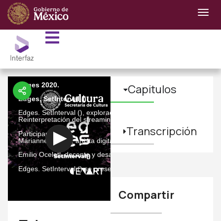
Edges 2020.
Capitulos
Edges. SetInterval ()
Edges. SetInterval (), exploración virtual que parte de la experi
Reinterpretación del streaming convencional que busca cambiar d
Transcripción
Participantes:
Marianne Teixido, artista digital.
Emilio Ocelotl, docente y desarrollador de software.
Edges. SetInterval () se presentó el 30 de septiembre de 2020, 
Compartir