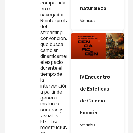
compartida
naturaleza
en el
navegador.
Reinterpretación
Ver más >
del
streaming
convencional
que busca
cambiar
dinámicamente
el espacio
durante el
tiempo de
IV Encuentro
la
intervención,
de Estéticas
a partir de
generar
de Ciencia
mixturas
sonoras y
Ficción
visuales.
El set se
Ver más >
reestructura