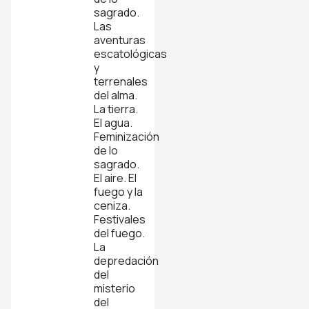
sagrado.
Las
aventuras
escatológicas
y
terrenales
del alma.
La tierra.
El agua.
Feminización
de lo
sagrado.
El aire. El
fuego y la
ceniza.
Festivales
del fuego.
La
depredación
del
misterio
del