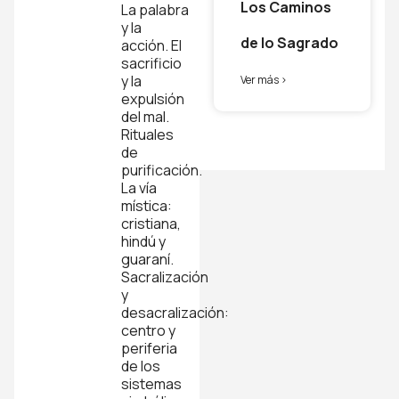
Los Caminos
La palabra
y la
de lo Sagrado
acción. El
sacrificio
y la
Ver más >
expulsión
del mal.
Rituales
de
purificación.
La vía
mística:
cristiana,
hindú y
guaraní.
Sacralización
y
desacralización:
centro y
periferia
de los
sistemas