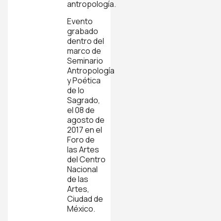
antropología.
Evento
grabado
dentro del
marco de
Seminario
Antropología
y Poética
de lo
Sagrado,
el 08 de
agosto de
2017 en el
Foro de
las Artes
del Centro
Nacional
de las
Artes,
Ciudad de
México.