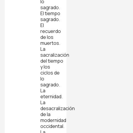
lo
sagrado.
El tiempo
sagrado.
El
recuerdo
de los
muertos.
La
sacralización
del tiempo
y los
ciclos de
lo
sagrado.
La
eternidad.
La
desacralización
de la
modernidad
occidental.
La