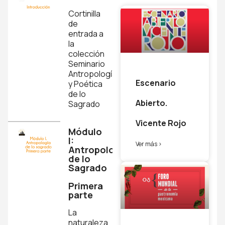
Cortinilla
de
entrada a
la
colección
Seminario
Antropología
Escenario
y Poética
de lo
Abierto.
Sagrado
Vicente Rojo
Módulo
I:
Ver más >
Antropología
de lo
Sagrado
Primera
parte
La
naturaleza