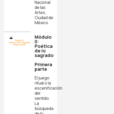
Nacional
de las
Artes,
Ciudad de
México.
Módulo
II:
Poética
de lo
sagrado
Primera
parte
El juego
ritual o la
escenificación
del
sentido.
La
búsqueda
de lo