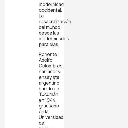
modernidad
occidental.
La
resacralización
del mundo
desde las
modernidades
paralelas.
Ponente:
Adolfo
Colombres,
narrador y
ensayista
argentino
nacido en
Tucumán
en 1944,
graduado
en la
Universidad
de