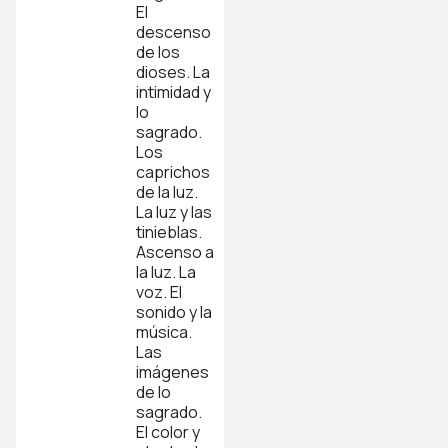
El
descenso
de los
dioses. La
intimidad y
lo
sagrado.
Los
caprichos
de la luz.
La luz y las
tinieblas.
Ascenso a
la luz. La
voz. El
sonido y la
música.
Las
imágenes
de lo
sagrado.
El color y