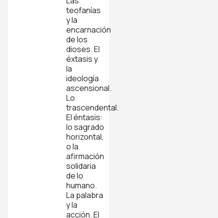
Las
teofanías
y la
encarnación
de los
dioses. El
éxtasis y
la
ideología
ascensional.
Lo
trascendental.
El éntasis:
lo sagrado
horizontal,
o la
afirmación
solidaria
de lo
humano.
La palabra
y la
acción. El