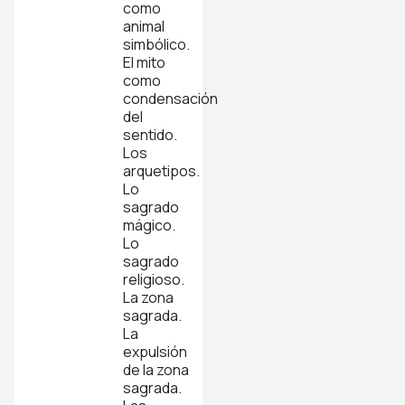
como
animal
simbólico.
El mito
como
condensación
del
sentido.
Los
arquetipos.
Lo
sagrado
mágico.
Lo
sagrado
religioso.
La zona
sagrada.
La
expulsión
de la zona
sagrada.