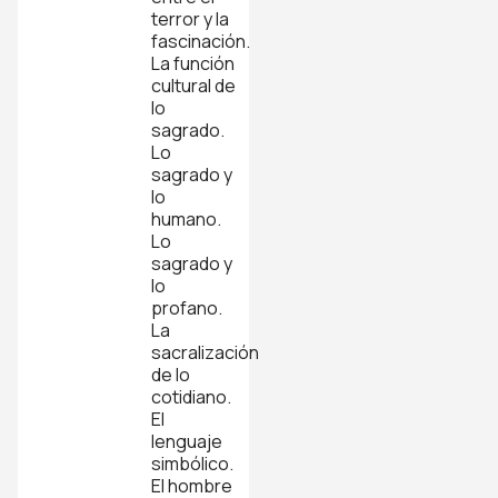
terror y la
fascinación.
La función
cultural de
lo
sagrado.
Lo
sagrado y
lo
humano.
Lo
sagrado y
lo
profano.
La
sacralización
de lo
cotidiano.
El
lenguaje
simbólico.
El hombre