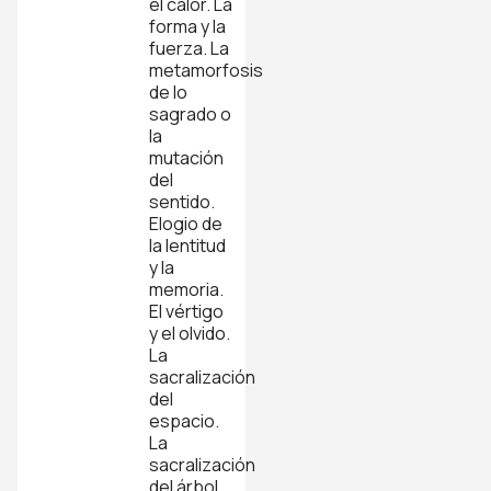
el calor. La
forma y la
fuerza. La
metamorfosis
de lo
sagrado o
la
mutación
del
sentido.
Elogio de
la lentitud
y la
memoria.
El vértigo
y el olvido.
La
sacralización
del
espacio.
La
sacralización
del árbol.