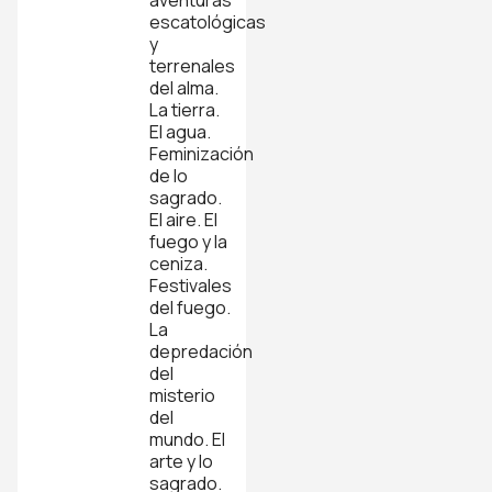
aventuras
escatológicas
y
terrenales
del alma.
La tierra.
El agua.
Feminización
de lo
sagrado.
El aire. El
fuego y la
ceniza.
Festivales
del fuego.
La
depredación
del
misterio
del
mundo. El
arte y lo
sagrado.