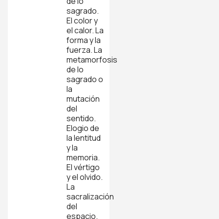
de lo
sagrado.
El color y
el calor. La
forma y la
fuerza. La
metamorfosis
de lo
sagrado o
la
mutación
del
sentido.
Elogio de
la lentitud
y la
memoria.
El vértigo
y el olvido.
La
sacralización
del
espacio.