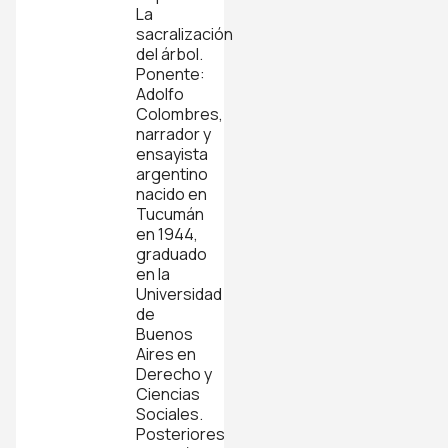
La
sacralización
del árbol.
Ponente:
Adolfo
Colombres,
narrador y
ensayista
argentino
nacido en
Tucumán
en 1944,
graduado
en la
Universidad
de
Buenos
Aires en
Derecho y
Ciencias
Sociales.
Posteriores