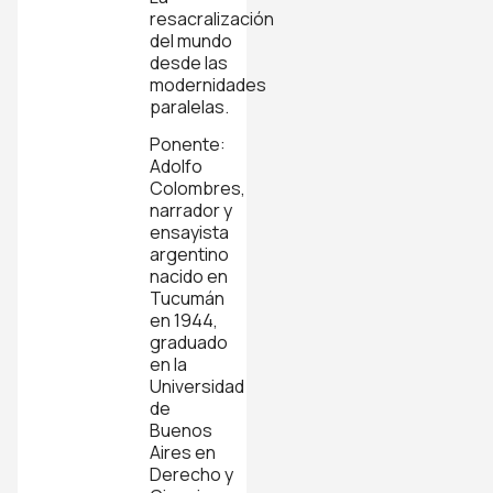
resacralización
del mundo
desde las
modernidades
paralelas.
Ponente:
Adolfo
Colombres,
narrador y
ensayista
argentino
nacido en
Tucumán
en 1944,
graduado
en la
Universidad
de
Buenos
Aires en
Derecho y