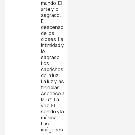
mundo. El
arte y lo
sagrado.
El
descenso
de los
dioses. La
intimidad y
lo
sagrado.
Los
caprichos
de la luz.
La luz y las
tinieblas.
Ascenso a
la luz. La
voz. El
sonido y la
música.
Las
imágenes