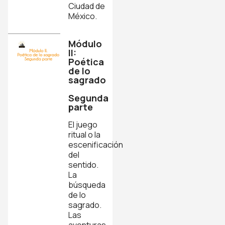
Ciudad de
México.
Módulo
II:
Poética
de lo
sagrado
Segunda
parte
El juego
ritual o la
escenificación
del
sentido.
La
búsqueda
de lo
sagrado.
Las