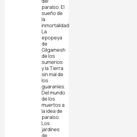
del
paraíso. El
sueño de
la
inmortalidad:
La
epopeya
de
Gilgamesh
de los
sumerios
y la Tierra
sin mal de
los
guaraníes.
Del mundo
de los
muertos a
la idea de
paraíso.
Los
jardines
de