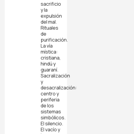
sacrificio
y la
expulsión
del mal.
Rituales
de
purificación.
La vía
mística:
cristiana,
hindú y
guaraní.
Sacralización
y
desacralización:
centro y
periferia
de los
sistemas
simbólicos.
El silencio.
El vacío y