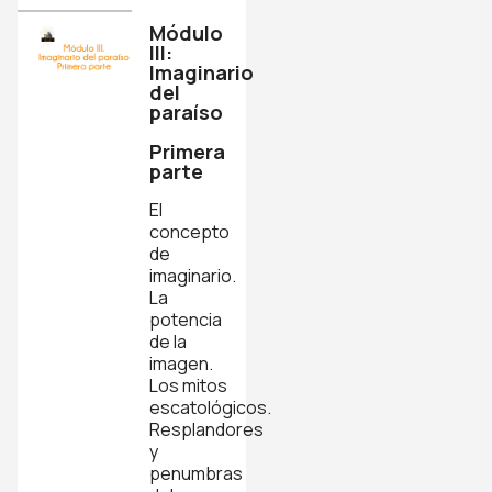
Módulo
lll:
Imaginario
del
paraíso
Primera
parte
El
concepto
de
imaginario.
La
potencia
de la
imagen.
Los mitos
escatológicos.
Resplandores
y
penumbras