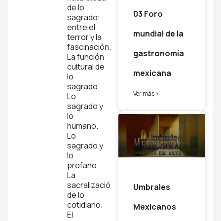
de lo
03 Foro
sagrado:
entre el
mundial de la
terror y la
fascinación.
gastronomía
La función
cultural de
mexicana
lo
sagrado.
Ver más >
Lo
sagrado y
lo
humano.
Lo
sagrado y
lo
profano.
La
sacralización
Umbrales
de lo
cotidiano.
Mexicanos
El