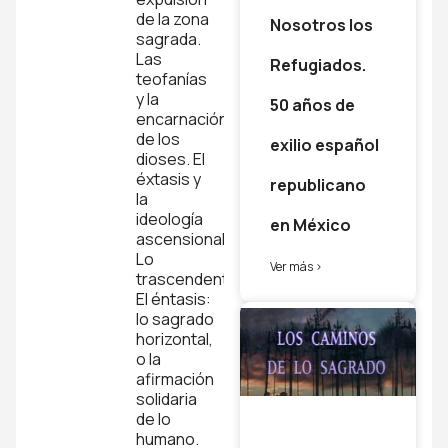
de la zona
Nosotros los
sagrada.
Las
Refugiados.
teofanías
y la
50 años de
encarnación
de los
exilio español
dioses. El
éxtasis y
republicano
la
ideología
en México
ascensional.
Lo
Ver más >
trascendental.
El éntasis:
lo sagrado
horizontal,
o la
afirmación
solidaria
de lo
humano.