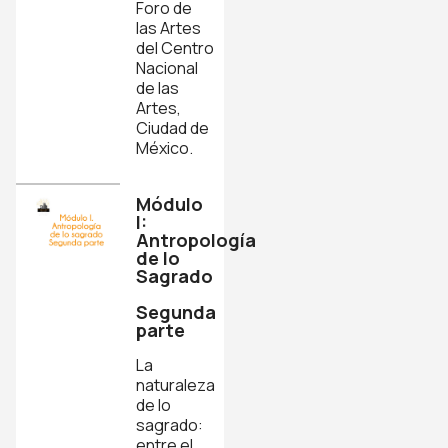
Foro de
las Artes
del Centro
Nacional
de las
Artes,
Ciudad de
México.
Módulo
I:
Antropología
de lo
Sagrado
Segunda
parte
La
naturaleza
de lo
sagrado:
entre el