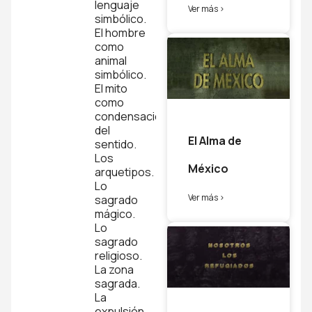
lenguaje
Ver más >
simbólico.
El hombre
como
animal
simbólico.
El mito
como
condensación
del
El Alma de
sentido.
Los
México
arquetipos.
Lo
Ver más >
sagrado
mágico.
Lo
sagrado
religioso.
La zona
sagrada.
La
expulsión