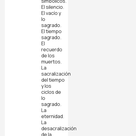
simbólicos.
El silencio.
El vacío y
lo
sagrado.
El tiempo
sagrado.
El
recuerdo
de los
muertos.
La
sacralización
del tiempo
y los
ciclos de
lo
sagrado.
La
eternidad.
La
desacralización
de la