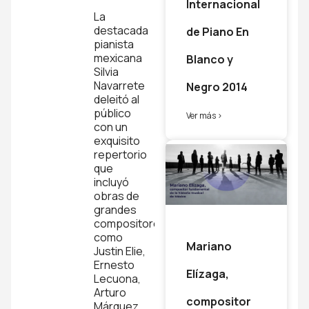
Granados
Internacional
La
Capítulo
destacada
de Piano En
10
pianista
mexicana
Blanco y
Goyescas
Silvia
El
Navarrete
Negro 2014
Pelele
deleitó al
Enrique
público
Ver más >
Granados
con un
exquisito
Capítulo
repertorio
11
que
incluyó
Rapsodia
obras de
Hùngara
grandes
No.12
compositores
Franz
como
Liszt
Mariano
Justin Elie,
Ernesto
Elízaga,
Lecuona,
Arturo
compositor
Márquez,