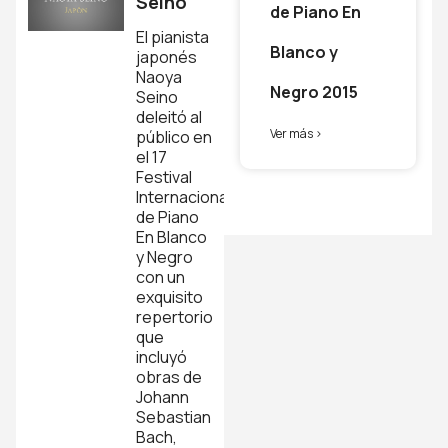
Seino
de Piano En
El pianista
Blanco y
japonés
Naoya
Negro 2015
Seino
deleitó al
Ver más >
público en
el 17
Festival
Internacional
de Piano
En Blanco
y Negro
con un
exquisito
repertorio
que
incluyó
obras de
Johann
Sebastian
Bach,