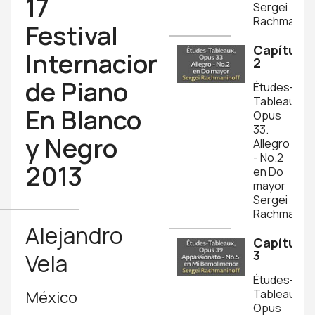
17
Sergei
Rachmanino
Festival
Capítulo
Internacional
2
de Piano
Études-
Tableaux,
En Blanco
Opus
33.
y Negro
Allegro
- No.2
2013
en Do
mayor
Sergei
Rachmanino
Alejandro
Capítulo
3
Vela
Études-
Tableaux,
México
Opus