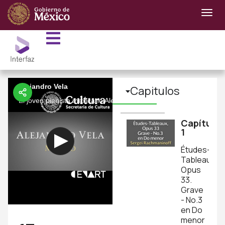
Alejandro Vela
Capitulos
El joven pianista mexicano Alejandro Vela, de enorme talento y 
Capítulo
1
Études-
Tableaux,
Opus
33.
Grave
- No.3
en Do
menor