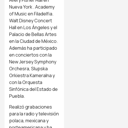
Avery Fisher Hall en
Nueva York . Academy
of Music en Filadelfia.
Walt Disney Concert
Hall en Los Ángeles y el
Palacio de Bellas Artes
en la Ciudad de México.
Además ha participado
en conciertos con la
New Jersey Symphony
Orchesra, Slupska
Orkiestra Kameralna y
con la Orquesta
Sinfónica del Estado de
Puebla.
Realizó grabaciones
para la radio y televisión
polaca, mexicana y
norteamericana y ha