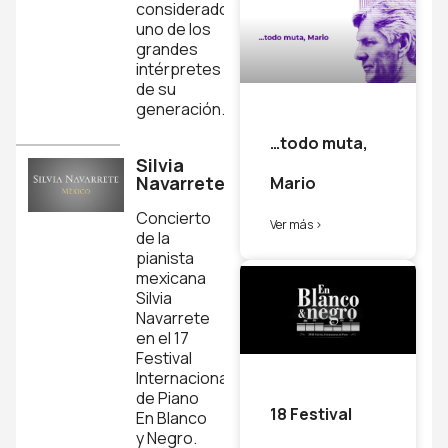
considerado
Capítulo
uno de los
8
grandes
intérpretes
Goyescas
de su
Quéjas
generación.
ó La
maja y
…todo muta,
el
Silvia
ruiseñor
Navarrete
Mario
Enrique
Granados
Concierto
Ver más >
de la
Capítulo
pianista
9
mexicana
Silvia
Goyescas
Navarrete
El
en el 17
amor
Festival
y la
Internacional
muerte
de Piano
(Balada)
18 Festival
En Blanco
Enrique
y Negro.