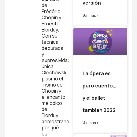
versión
33.
de
Moderato
Frédéric
Ver más >
- No.7
Chopin y
en Sol
Ernesto
menor
Elorduy.
Sergei
Con su
Rachmanino
técnica
depurada
Capítulo
y
7
expresividad
única,
Études-
Olechowski
La ópera es
Tableaux,
plasmó el
Opus
lirismo de
puro cuento…
33.
Chopin y
Grave
el encanto
y el ballet
- No.8
melódico
en Do
de
también 2022
sostenido
Elorduy,
menor
demostrando
Ver más >
Sergei
por qué
Rachmanino
es