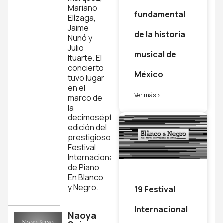
Mariano
fundamental
Elízaga,
Jaime
de la historia
Nunó y
Julio
musical de
Ituarte. El
concierto
México
tuvo lugar
en el
Ver más >
marco de
la
decimoséptima
edición del
prestigioso
Festival
Internacional
de Piano
En Blanco
y Negro.
19 Festival
Internacional
Naoya