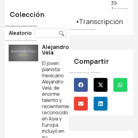
39.
Appassiona
Colección
- No.5
Transcripción
en Mi
Bemol
Aleatorio
menor
Sergei
Rachmanino
Alejandro
Vela
Capítulo
Compartir
El joven
4
pianista
Études-
mexicano
Tableaux,
Alejandro
Opus
Vela, de
39.
enorme
Allegro
talento y
- No.6
recientemente
en La
reconocido
menor
en Asia y
Sergei
Europa,
Rachmanino
incluyó en
su