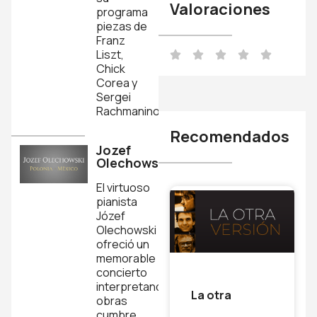
Valoraciones
Capítulo
programa
5
piezas de
Franz
Études-
Liszt,
Tableaux,
Chick
Opus
Corea y
33.
Sergei
Allegro
Rachmaninoff.
con
Recomendados
Fuoco
- No.6
Jozef
Olechowski
en Mi
bemol
El virtuoso
mayor
pianista
Sergei
Józef
Rachmanino
Olechowski
ofreció un
Capítulo
memorable
6
concierto
Études-
interpretando
La otra
Tableaux,
obras
Opus
cumbre