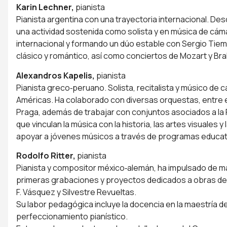
Karin Lechner,
pianista
Pianista argentina con una trayectoria internacional. De
una actividad sostenida como solista y en música de cám
internacional y formando un dúo estable con Sergio Tie
clásico y romántico, así como conciertos de Mozart y Br
Alexandros Kapelis,
pianista
Pianista greco‑peruano. Solista, recitalista y músico de 
Américas. Ha colaborado con diversas orquestas, entre el
Praga, además de trabajar con conjuntos asociados a la 
que vinculan la música con la historia, las artes visuales y 
apoyar a jóvenes músicos a través de programas educativ
Rodolfo Ritter,
pianista
Pianista y compositor méxico‑alemán, ha impulsado de m
primeras grabaciones y proyectos dedicados a obras de 
F. Vásquez y Silvestre Revueltas.
Su labor pedagógica incluye la docencia en la maestría 
perfeccionamiento pianístico.