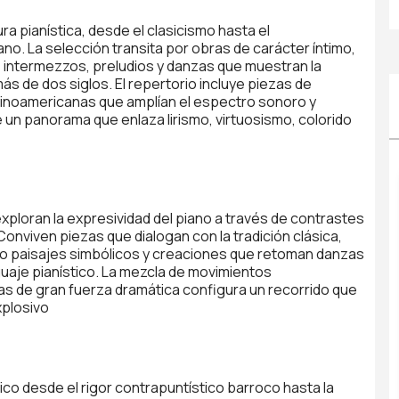
ura pianística, desde el clasicismo hasta el
no. La selección transita por obras de carácter íntimo,
, intermezzos, preludios y danzas que muestran la
más de dos siglos. El repertorio incluye piezas de
tinoamericanas que amplían el espectro sonoro y
e un panorama que enlaza lirismo, virtuosismo, colorido
exploran la expresividad del piano a través de contrastes
. Conviven piezas que dialogan con la tradición clásica,
o paisajes simbólicos y creaciones que retoman danzas
uaje pianístico. La mezcla de movimientos
as de gran fuerza dramática configura un recorrido que
xplosivo
tico desde el rigor contrapuntístico barroco hasta la