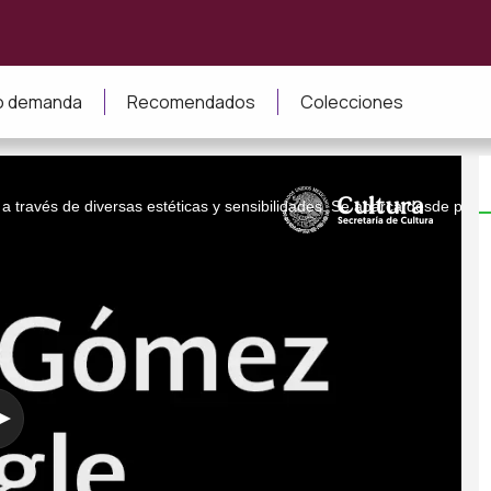
jo demanda
Recomendados
Colecciones
 a través de diversas estéticas y sensibilidades. Se abarca desde pro