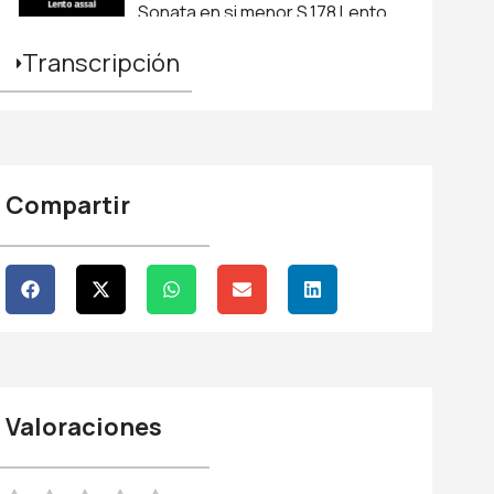
Sonata en si menor S.178 Lento
assai. Franz Liszt (1811 - 1866)
Transcripción
Capítulo 7
El puerto. Isaac Albéniz (1860 -
1909)
Capítulo 8
Compartir
Danza para la mano izquierda.
Manuel M. Ponce (1882 - 1948)
Valoraciones