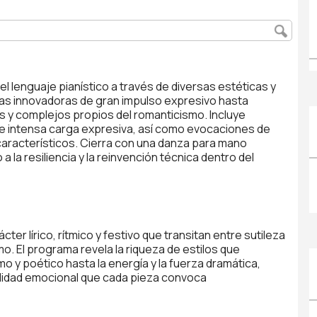
l lenguaje pianístico a través de diversas estéticas y
as innovadoras de gran impulso expresivo hasta
y complejos propios del romanticismo. Incluye
de intensa carga expresiva, así como evocaciones de
característicos. Cierra con una danza para mano
a la resiliencia y la reinvención técnica dentro del
er lírico, rítmico y festivo que transitan entre sutileza
o. El programa revela la riqueza de estilos que
o y poético hasta la energía y la fuerza dramática,
ndidad emocional que cada pieza convoca