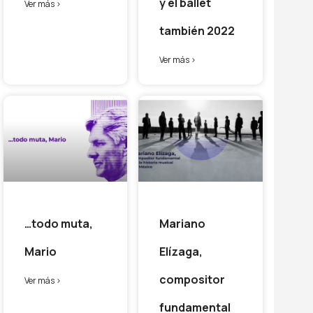
y el ballet
Ver más >
también 2022
Ver más >
…todo muta,
Mariano
Mario
Elízaga,
compositor
Ver más >
fundamental