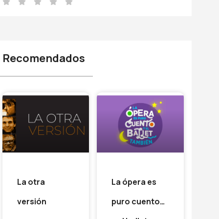
Recomendados
La otra
La ópera es
versión
puro cuento…