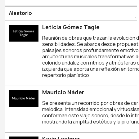
Aleatorio
Leticia Gómez Tagle
Reunión de obras que trazan la evolución de
sensibilidades. Se abarca desde propuest
paisajes sonoros profundamente emotivos 
arquitecturas musicales transformativas 
colorido andaluz con ritmos y atmósferas 
izquierda que aporta una reflexión en torno 
repertorio pianístico
Mauricio Náder
Se presenta un recorrido por obras de caráct
melódica, intensidad emocional y virtuosism
conforman este viaje sonoro, desde lo íntim
mostrando la amplitud estética y la profu
Karin Lechner