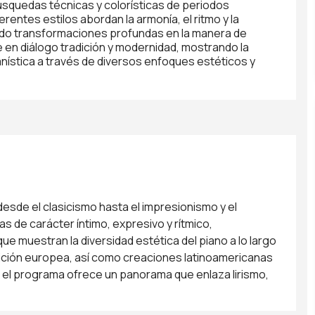
úsquedas técnicas y colorísticas de periodos
rentes estilos abordan la armonía, el ritmo y la
ando transformaciones profundas en la manera de
 en diálogo tradición y modernidad, mostrando la
ianística a través de diversos enfoques estéticos y
 desde el clasicismo hasta el impresionismo y el
as de carácter íntimo, expresivo y rítmico,
e muestran la diversidad estética del piano a lo largo
adición europea, así como creaciones latinoamericanas
o, el programa ofrece un panorama que enlaza lirismo,