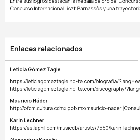
Entre sus logros destacan la medalla de oro del Concurso
Concurso Internacional Liszt‑Parnassòs y una trayectori
Enlaces relacionados
Leticia Gómez Tagle
https://leticiagomeztagle.no-te.com/biografia/?lang=e
https://leticiagomeztagle.no-te.com/discography/?lan
Mauricio Náder
http://ofcm.cultura.cdmx.gob.mx/mauricio-nader
[Consul
Karin Lechner
https://es.laphil.com/musicdb/artists/7550/karin-lechne
Alexandros Kapelis