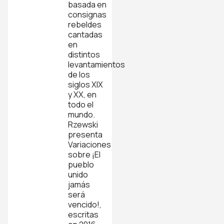
basada en
consignas
rebeldes
cantadas
en
distintos
levantamientos
de los
siglos XIX
y XX, en
todo el
mundo.
Rzewski
presenta
Variaciones
sobre ¡El
pueblo
unido
jamás
será
vencido!,
escritas