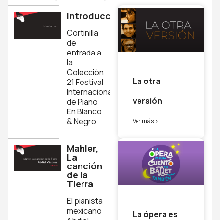
Introducción
Cortinilla
de
entrada a
la
Colección
La otra
21 Festival
Internacional
versión
de Piano
En Blanco
& Negro
Ver más >
Mahler,
La
canción
de la
Tierra
El pianista
mexicano
La ópera es