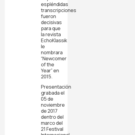
espléndidas
transcripciones
fueron
decisivas
para que
la revista
EchoKlassik
le
nombrara
“Newcomer
of the
Year” en
2015.
Presentación
grabada el
05 de
noviembre
de 2017
dentro del
marco del
21 Festival
Internacional