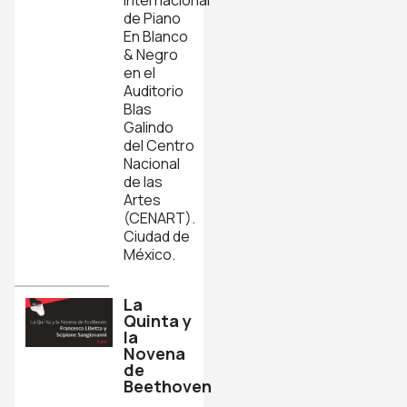
de Piano
En Blanco
& Negro
en el
Auditorio
Blas
Galindo
del Centro
Nacional
de las
Artes
(CENART).
Ciudad de
México.
La
Quinta y
la
Novena
de
Beethoven