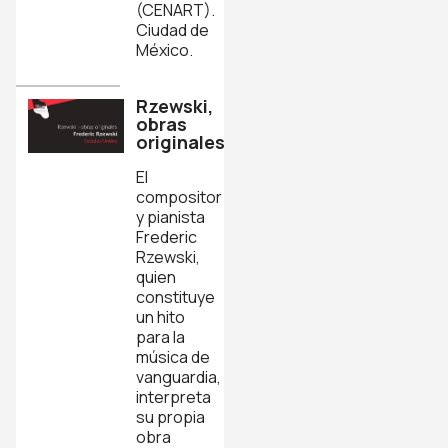
(CENART).
Ciudad de
México.
Rzewski,
obras
originales
El
compositor
y pianista
Frederic
Rzewski,
quien
constituye
un hito
para la
música de
vanguardia,
interpreta
su propia
obra