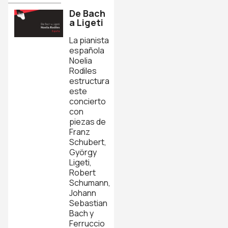
De Bach
a Ligeti
La pianista
española
Noelia
Rodiles
estructura
este
concierto
con
piezas de
Franz
Schubert,
György
Ligeti,
Robert
Schumann,
Johann
Sebastian
Bach y
Ferruccio