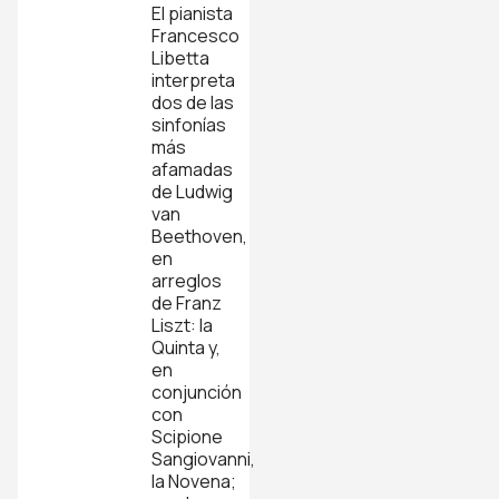
El pianista
Francesco
Libetta
interpreta
dos de las
sinfonías
más
afamadas
de Ludwig
van
Beethoven,
en
arreglos
de Franz
Liszt: la
Quinta y,
en
conjunción
con
Scipione
Sangiovanni,
la Novena;