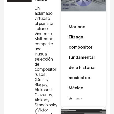
Un
aclamado
virtuoso:
el pianista
Mariano
italiano
Vincenzo
Elízaga,
Maltempo
comparte
compositor
una
inusual
fundamental
selección
de
de la historia
compositores
rusos
musical de
(Dmitry
Blagoy,
México
Aleksandr
Glazunov,
Ver más >
Aleksey
Stanchinsky
y Viktor