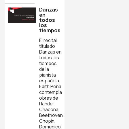
Danzas
en
todos
los
tiempos
El recital
titulado
Danzas en
todos los
tiempos,
de la
pianista
española
Edith Peña
contempla
obras de
Händel,
Chacona,
Beethoven,
Chopin,
Domenico