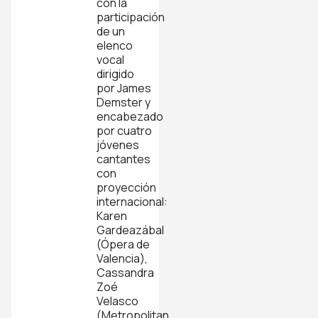
con la
participación
de un
elenco
vocal
dirigido
por James
Demster y
encabezado
por cuatro
jóvenes
cantantes
con
proyección
internacional:
Karen
Gardeazábal
(Ópera de
Valencia),
Cassandra
Zoé
Velasco
(Metropolitan