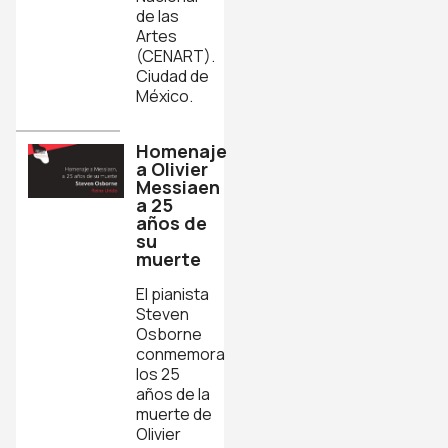
de las
Artes
(CENART).
Ciudad de
México.
Homenaje
a Olivier
Messiaen
a 25
años de
su
muerte
El pianista
Steven
Osborne
conmemora
los 25
años de la
muerte de
Olivier