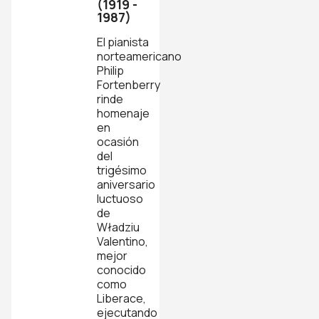
(1919 -
1987)
El pianista
norteamericano
Philip
Fortenberry
rinde
homenaje
en
ocasión
del
trigésimo
aniversario
luctuoso
de
Władziu
Valentino,
mejor
conocido
como
Liberace,
ejecutando