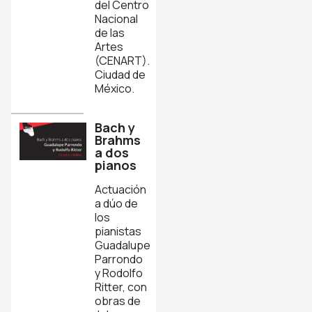
del Centro
Nacional
de las
Artes
(CENART).
Ciudad de
México.
Bach y
Brahms
a dos
pianos
Actuación
a dúo de
los
pianistas
Guadalupe
Parrondo
y Rodolfo
Ritter, con
obras de