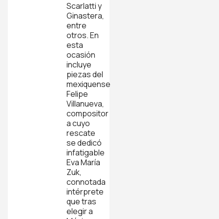
Scarlatti y
Ginastera,
entre
otros. En
esta
ocasión
incluye
piezas del
mexiquense
Felipe
Villanueva,
compositor
a cuyo
rescate
se dedicó
infatigable
Eva María
Zuk,
connotada
intérprete
que tras
elegir a