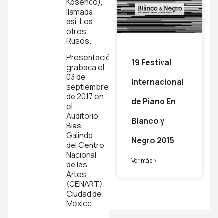
Kosenco),
llamada
así, Los
otros
Rusos.
Presentación
19 Festival
grabada el
03 de
Internacional
septiembre
de 2017 en
de Piano En
el
Auditorio
Blanco y
Blas
Galindo
Negro 2015
del Centro
Nacional
Ver más >
de las
Artes
(CENART).
Ciudad de
México.