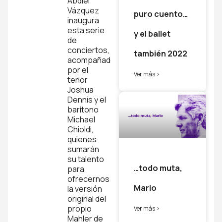
Abdiel
Vázquez
puro cuento…
inaugura
esta serie
y el ballet
de
conciertos,
también 2022
acompañado
por el
Ver más >
tenor
Joshua
Dennis y el
barítono
Michael
Chioldi,
quienes
sumarán
su talento
…todo muta,
para
ofrecernos
Mario
la versión
original del
propio
Ver más >
Mahler de