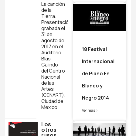
La canción
de la
Tierra.
Presentación
grabada el
31 de
agosto de
2017 en el
18 Festival
Auditorio
Blas
Internacional
Galindo
del Centro
de Piano En
Nacional
de las
Blanco y
Artes
(CENART).
Negro 2014
Ciudad de
México.
Ver más >
Los
otros
rusos