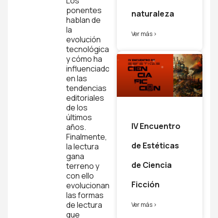
Los
ponentes
naturaleza
hablan de
la
Ver más >
evolución
tecnológica
y cómo ha
influenciado
en las
tendencias
editoriales
de los
últimos
IV Encuentro
años.
Finalmente,
de Estéticas
la lectura
gana
de Ciencia
terreno y
con ello
Ficción
evolucionan
las formas
de lectura
Ver más >
que