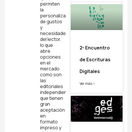
permiten
la
personalización
de gustos
y
necesidades
del lector,
lo que
2º Encuentro
abre
opciones
de Escrituras
en el
mercado
Digitales
como son
las
Ver más >
editoriales
independientes
que tienen
gran
aceptación
en
formato
impreso y