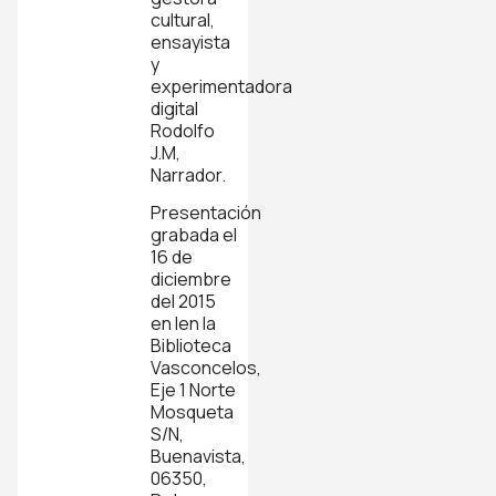
cultural,
ensayista
y
experimentadora
digital
Rodolfo
J.M,
Narrador.
Presentación
grabada el
16 de
diciembre
del 2015
en len la
Biblioteca
Vasconcelos,
Eje 1 Norte
Mosqueta
S/N,
Buenavista,
06350,