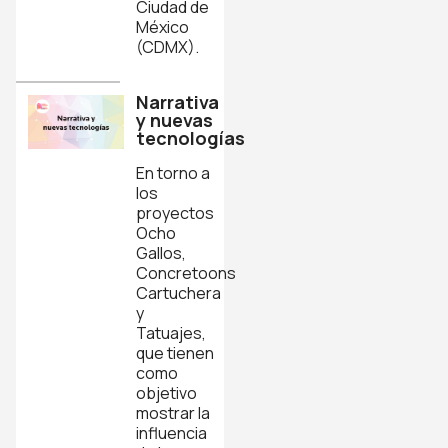
Ciudad de
México
(CDMX).
Narrativa
y nuevas
tecnologías
En torno a
los
proyectos
Ocho
Gallos,
Concretoons
Cartuchera
y
Tatuajes,
que tienen
como
objetivo
mostrar la
influencia