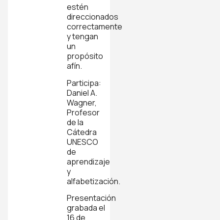
estén
direccionados
correctamente
y tengan
un
propósito
afín.
Participa:
Daniel A.
Wagner,
Profesor
de la
Cátedra
UNESCO
de
aprendizaje
y
alfabetización.
Presentación
grabada el
16 de