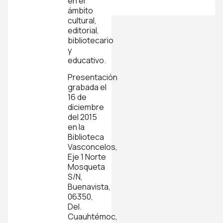
en el
ámbito
cultural,
editorial,
bibliotecario
y
educativo.
Presentación
grabada el
16 de
diciembre
del 2015
en la
Biblioteca
Vasconcelos,
Eje 1 Norte
Mosqueta
S/N,
Buenavista,
06350,
Del.
Cuauhtémoc,