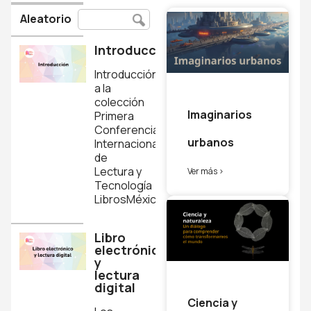
Aleatorio
Introducción
Introducción
a la
colección
Imaginarios
Primera
Conferencia
urbanos
Internacional
de
Lectura y
Ver más >
Tecnología
LibrosMéxico.
Libro
electrónico
y
lectura
digital
Ciencia y