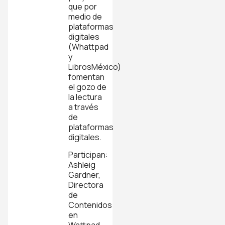
que por
medio de
plataformas
digitales
(Whattpad
y
LibrosMéxico)
fomentan
el gozo de
la lectura
a través
de
plataformas
digitales.
Participan:
Ashleig
Gardner,
Directora
de
Contenidos
en
Wattpad