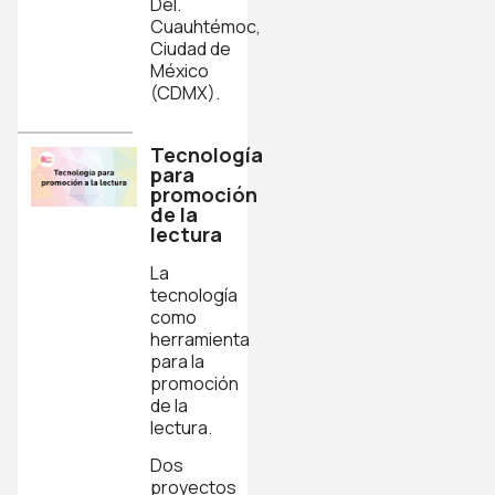
Del.
Cuauhtémoc,
Ciudad de
México
(CDMX).
Tecnología
para
promoción
de la
lectura
La
tecnología
como
herramienta
para la
promoción
de la
lectura.
Dos
proyectos