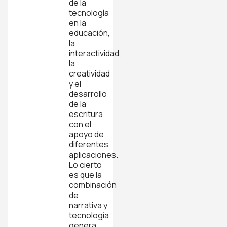
de la
tecnología
en la
educación,
la
interactividad,
la
creatividad
y el
desarrollo
de la
escritura
con el
apoyo de
diferentes
aplicaciones.
Lo cierto
es que la
combinación
de
narrativa y
tecnología
genera