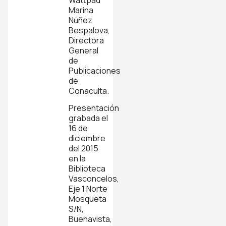
Marina
Núñez
Bespalova,
Directora
General
de
Publicaciones
de
Conaculta.
Presentación
grabada el
16 de
diciembre
del 2015
en la
Biblioteca
Vasconcelos,
Eje 1 Norte
Mosqueta
S/N,
Buenavista,