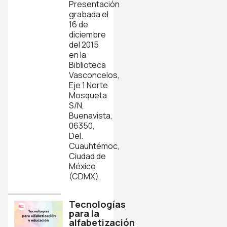
Presentación
grabada el
16 de
diciembre
del 2015
en la
Biblioteca
Vasconcelos,
Eje 1 Norte
Mosqueta
S/N,
Buenavista,
06350,
Del.
Cuauhtémoc,
Ciudad de
México
(CDMX).
Tecnologías
para la
alfabetización