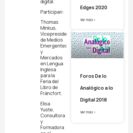
digital.
Edges 2020
Participan:
Ver más >
Thomas
Minkus,
Vicepresidente
de Medios
Emergentes
y
Mercados
en Lengua
Inglesa
para la
Foros De lo
Feria del
Libro de
Analógico a lo
Fráncfort.
Digital 2018
Elisa
Yuste,
Ver más >
Consultora
y
Formadora