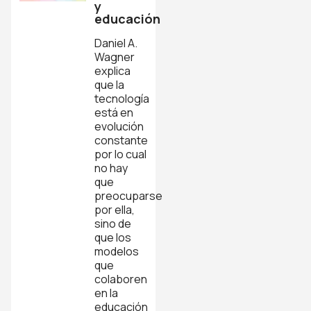
y
educación
Daniel A.
Wagner
explica
que la
tecnología
está en
evolución
constante
por lo cual
no hay
que
preocuparse
por ella,
sino de
que los
modelos
que
colaboren
en la
educación