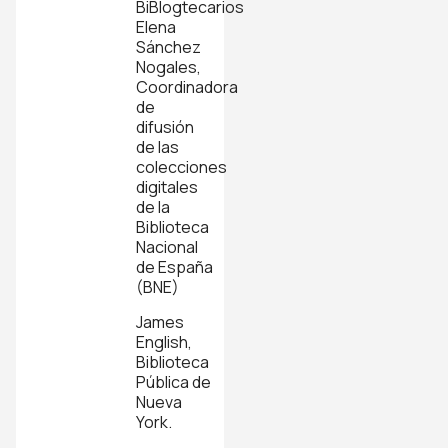
BiBlogtecarios
Elena
Sánchez
Nogales,
Coordinadora
de
difusión
de las
colecciones
digitales
de la
Biblioteca
Nacional
de España
(BNE)
James
English,
Biblioteca
Pública de
Nueva
York.